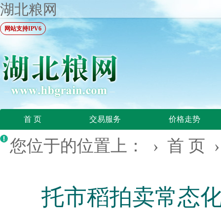
湖北粮网
网站支持IPV6
首 页
交易服务
价格走势
您位于的位置上： ›
首 页
托市稻拍卖常态化