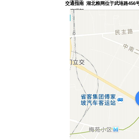
交通指南 湖北粮网位于武珞路456
管理部
868