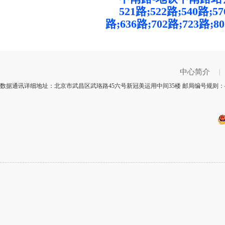
521路;522路;540路;57
路;636路;702路;723路;
中心简介
|
数据通讯详细地址：北京市武昌区武珞路45六号新冠美运用中间35楼 邮局编号规则：4