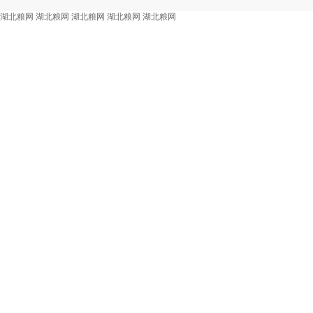
湖北粮网
湖北粮网
湖北粮网
湖北粮网
湖北粮网