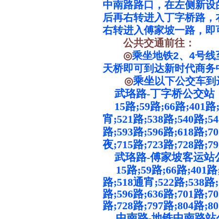
中南路路口，在左侧新设
后再右转进入丁字桥路，
右转进入傅家坡一路，即
公共交通前往：
2
4
◎
乘坐地铁
、
号线
天桥即可到达新时代商务
乘坐
◎
以下公交车到
武珞路-丁字桥公交站
15路;59路;66路;401路;4
宵;521路;538路;540路;54
路;593路;596路;618路;7
夜;715路;723路;728路;
武珞路-傅家坡客运站
15路;59路;66路;401路;
路;518通宵;522路;538路;
路;596路;636路;701路;7
路;728路;797路;804路;8
中南路-地铁中南路站